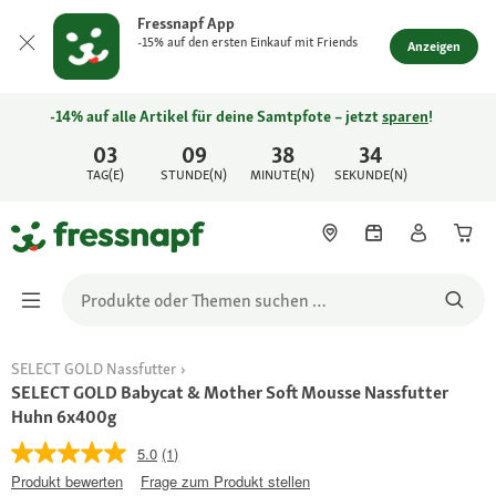
Fressnapf App
-15% auf den ersten Einkauf mit Friends
Anzeigen
-14% auf alle Artikel für deine Samtpfote – jetzt
sparen
!
03
09
38
34
TAG(E)
STUNDE(N)
MINUTE(N)
SEKUNDE(N)
SELECT GOLD Nassfutter
SELECT GOLD Babycat & Mother Soft Mousse Nassfutter
Huhn 6x400g
5.0
(1)
Produkt bewerten
Frage zum Produkt stellen