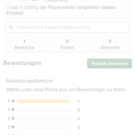
dieser
5
1 von 1 (100%) der Rezensenten empfehlen dieses
von
Aktion
Produkt
5
navigierst
Sternen.
du
Themen
Th
Bewertungen
zu
und
ϙ
un
lesen
den
Bewertungen
Be
für
Bewertungen.
SELECT
suchen
su
1
0
0
GOLD
Bewertung
Fragen
Antworten
Babycat
&
Mother
Bewertungen
Produkt bewerten
.
Soft
Mousse
Mit
Nassfutter
die
Huhn
Beurteilungsüberblick
Akt
6x400g
wir
Wähle unten eine Reihe aus, um Bewertungen zu filtern.
ein
mo
5
Sterne
1
1 Bewertung mit 5 Sterne
Auswählen, um nach Bewer
★
Dia
4
Sterne
0
geö
0 Bewertungen mit 4 Ster
Auswählen, um nach Bewer
★
3
Sterne
0
0 Bewertungen mit 3 Ster
Auswählen, um nach Bewer
★
2
Sterne
0
0 Bewertungen mit 2 Ster
Auswählen, um nach Bewer
★