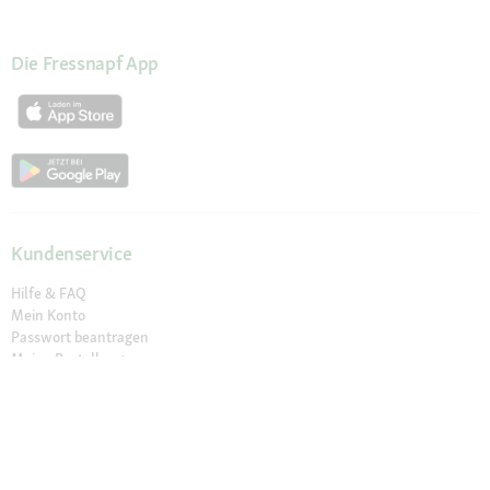
Die Fressnapf App
Kundenservice
Hilfe & FAQ
Mein Konto
Passwort beantragen
Meine Bestellungen
Meine Wunschliste
Schnelle Lieferung
Click & Collect
Sichere Zahlung & Zahlungsarten
30 Tage Rückgaberecht
Newsletter