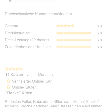
1
Sterne
0
0 Bewertungen mit 1 Ster
Auswählen, um nach Bewer
★
Durchschnittliche Kundenbeurteilungen
Ge
Gesamt
5.0
★★★★★
★★★★★
Dur
Pro
Produktqualität
5.0
Bew
Dur
5
Pre
Preis-Leistungs-Verhältnis
5.0
Bew
von
Lei
5
Zuf
Zufriedenheit des Haustiers
5.0
5.
Ver
von
des
Dur
5.
Hau
Bew
Dur
5
Bew
von
5
★★★★★
★★★★★
5.
von
15 Katzen
·
vor 11 Monaten
5
5.
von
Verifizierter Online-Kauf
*
5
Online-Käufer
*
Sternen.
"Flocke" Kitten
Perfektes Futter. Habs den 4 Kitten samt Mama" Flocke"
ab der 4. Woche gegeben. Alle 5 fressen den Napf immer