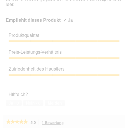
leer.
Empfiehlt dieses Produkt
✔
Ja
Produktqualität
Produktqualität,
5
Preis-Leistungs-Verhältnis
von
5
Preis-
Leistungs-
Zufriedenheit des Haustiers
Verhältnis,
5
Zufriedenheit
von
des
5
Haustiers,
Hilfreich?
5
von
Ja ·
0
Nein ·
0
Melden
5
★★★★★
★★★★★
5.0
1 Bewertung
Mit
dieser
5