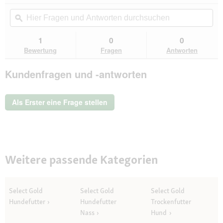
von
Aktion
Hier
Hie
5
navigierst
Fragen
ϙ
Fra
Sternen.
du
und
un
Bewertungen
zu
Antworten
Ant
1
0
0
lesen
den
durchsuchen
du
für
Bewertung
Fragen
Antworten
Bewertungen.
SELECT
GOLD
Kundenfragen und -antworten
Babycat
&
Mother
Soft
Als Erster eine Frage stellen
Mousse
Nassfutter
Huhn
6x400g
Weitere passende Kategorien
Select Gold
Select Gold
Select Gold
Hundefutter
Hundefutter
Trockenfutter
Nass
Hund