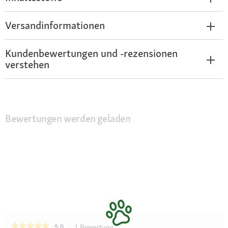
Versandinformationen
Kundenbewertungen und -rezensionen
verstehen
Bewertungen werden geladen
★★★★★
★★★★★
5.0
1 Bewertung
Mit