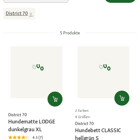
District 70
5
Produkte
2 Farben
District 70
4 Größen
Hundematte LODGE
District 70
dunkelgrau XL
Hundebett CLASSIC
hellgrün S
4.3 (7)