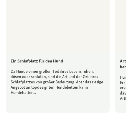
Ein Schlafplatz für den Hund
Arthro
behan
Da Hunde einen großen Teil ihres Lebens ruhen,
dösen oder schlafen, sind die Art und der Ort ihres
Hunde 
Schlafplatzes von großer Bedeutung. Aber das riesige
Erkrank
Angebot an topdesignten Hundebetten kann
erkannt
Hundehalter…
davon,
Arthr