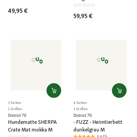
49,95 €
59,95 €
3 Farben
4 Farben
2 Größen
3 Größen
District 70
District 70
Hundematte SHERPA
- FUZZ - Heimtierbett
Crate Mat mokka M
dunkelgrau M
5.0 (1)