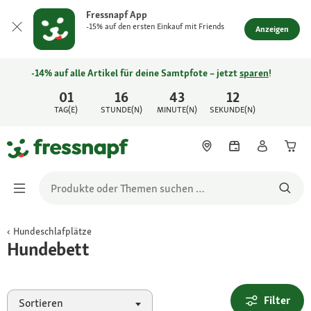
Fressnapf App
-15% auf den ersten Einkauf mit Friends
Anzeigen
-14% auf alle Artikel für deine Samtpfote – jetzt
sparen
!
01
16
43
12
TAG(E)
STUNDE(N)
MINUTE(N)
SEKUNDE(N)
Hundeschlafplätze
Hundebett
Filter
Sortieren