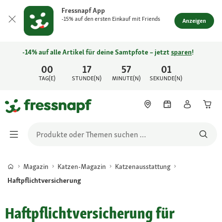
Fressnapf App
-15% auf den ersten Einkauf mit Friends
Anzeigen
-14% auf alle Artikel für deine Samtpfote – jetzt
sparen
!
00
17
57
01
TAG(E)
STUNDE(N)
MINUTE(N)
SEKUNDE(N)
Magazin
Katzen-Magazin
Katzenausstattung
Haftpflichtversicherung
Haftpflichtversicherung für