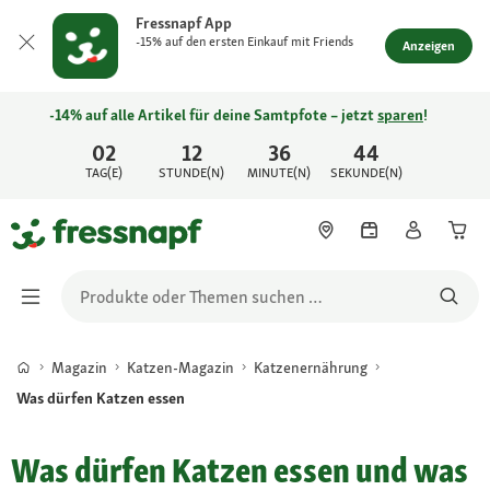
Fressnapf App
-15% auf den ersten Einkauf mit Friends
Anzeigen
-14% auf alle Artikel für deine Samtpfote – jetzt
sparen
!
02
12
36
44
TAG(E)
STUNDE(N)
MINUTE(N)
SEKUNDE(N)
Magazin
Katzen-Magazin
Katzenernährung
Was dürfen Katzen essen
Was dürfen Katzen essen und was