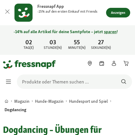
Fressnapf App
-15% auf den ersten Einkauf mit Friends
Anzeigen
-14% auf alle Artikel für deine Samtpfote – jetzt
sparen
!
02
03
55
27
TAG(E)
STUNDE(N)
MINUTE(N)
SEKUNDE(N)
Magazin
Hunde-Magazin
Hundesport und Spiel
Dogdancing
Dogdancing – Übungen für