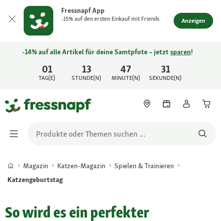
Fressnapf App
-15% auf den ersten Einkauf mit Friends
Anzeigen
-14% auf alle Artikel für deine Samtpfote – jetzt
sparen
!
01
13
47
31
TAG(E)
STUNDE(N)
MINUTE(N)
SEKUNDE(N)
Magazin
Katzen-Magazin
Spielen & Trainieren
Katzengeburtstag
So wird es ein perfekter