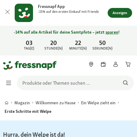
Fressnapf App
-15% auf den ersten Einkauf mit Friends
Anzeigen
-14% auf alle Artikel für deine Samtpfote – jetzt
sparen
!
03
20
22
50
TAG(E)
STUNDE(N)
MINUTE(N)
SEKUNDE(N)
Magazin
Willkommen zu Hause
Ein Welpe zieht ein
Erste Schritte mit Welpe
Hurra, dein Welpe ist da!