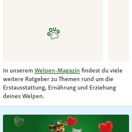
Welpen-Erstausstattung: Was du
Halsban
wirklich brauchst
Welpen
In unserem
Welpen-Magazin
findest du viele
weitere Ratgeber zu Themen rund um die
Erstausstattung, Ernährung und Erziehung
deines Welpen.