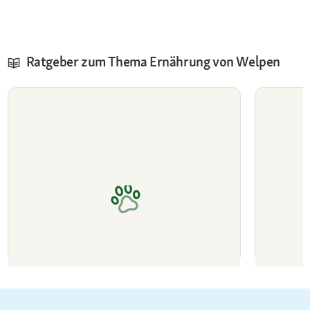
Ratgeber zum Thema Ernährung von Welpen
Wie oft sollte man Welpen füttern?
Futteru
durchf