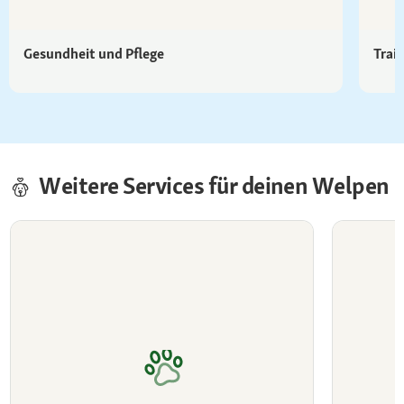
Gesundheit und Pflege
Trai
Weitere Services für deinen Welpen
Frag doch Dr. Fressnapf
Tierkr