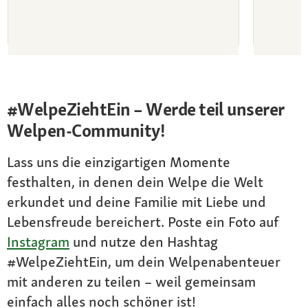
Der Online-Tierarzt für dich und deinen
Starker
Welpen
#WelpeZiehtEin – Werde teil unserer
Welpen-Community!
Lass uns die einzigartigen Momente
festhalten, in denen dein Welpe die Welt
erkundet und deine Familie mit Liebe und
Lebensfreude bereichert. Poste ein Foto auf
Instagram
und nutze den Hashtag
#WelpeZiehtEin, um dein Welpenabenteuer
mit anderen zu teilen – weil gemeinsam
einfach alles noch schöner ist!