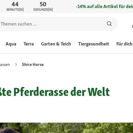
44
50
-14% auf alle Artikel für de
MINUTE(N)
SEKUNDE(N)
Aqua
Terra
Garten & Teich
Tiergesundheit
Für dich
rassen
Shire Horse
ßte Pferderasse der Welt