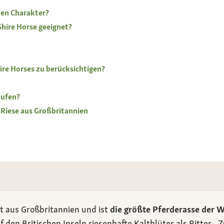
nen Charakter?
 Shire Horse geeignet?
ire Horses zu berücksichtigen?
aufen?
r Riese aus Großbritannien
 aus Großbritannien und ist
die größte Pferderasse der W
den Britischen Inseln riesenhafte Kaltblüter als Ritter-, 