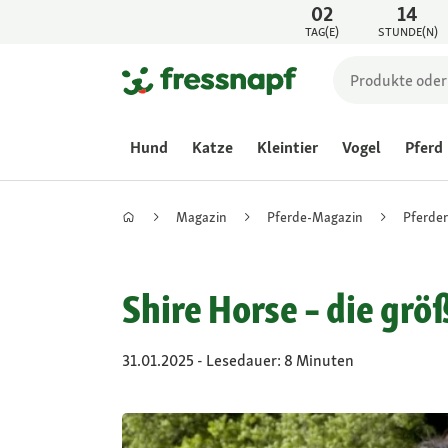
02
14
TAG(E)
STUNDE(N)
Hund
Katze
Kleintier
Vogel
Pferd
Magazin
Pferde-Magazin
Pferde
Shire Horse – die grö
31.01.2025 - Lesedauer: 8 Minuten