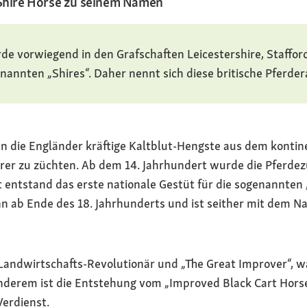
 Shire Horse zu seinem Namen
de vorwiegend in den Grafschaften Leicestershire, Staffor
enannten „Shires“. Daher nennt sich diese britische Pferder
n die Engländer kräftige Kaltblut-Hengste aus dem kontin
rer zu züchten. Ab dem 14. Jahrhundert wurde die Pferde
t entstand das erste nationale Gestüt für die sogenannten 
nn ab Ende des 18. Jahrhunderts und ist seither mit dem 
Landwirtschafts-Revolutionär und „The Great Improver“, wa
anderem ist die Entstehung vom „Improved Black Cart Hors
Verdienst.