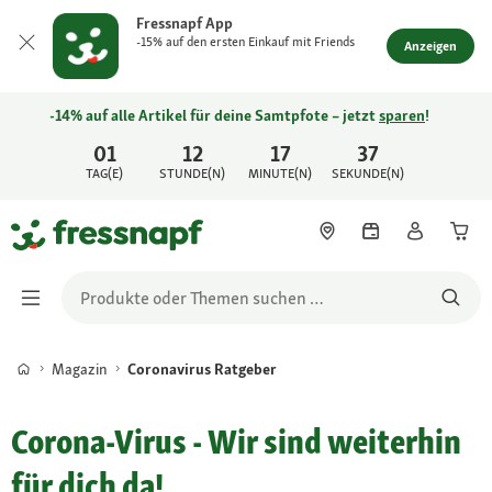
Fressnapf App
-15% auf den ersten Einkauf mit Friends
Anzeigen
-14% auf alle Artikel für deine Samtpfote – jetzt
sparen
!
01
12
17
37
TAG(E)
STUNDE(N)
MINUTE(N)
SEKUNDE(N)
Magazin
Coronavirus Ratgeber
Corona-Virus - Wir sind weiterhin
für dich da!