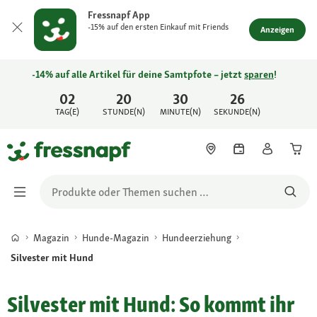
Fressnapf App
-15% auf den ersten Einkauf mit Friends
Anzeigen
-14% auf alle Artikel für deine Samtpfote – jetzt
sparen
!
02
20
30
26
TAG(E)
STUNDE(N)
MINUTE(N)
SEKUNDE(N)
Magazin
Hunde-Magazin
Hundeerziehung
Silvester mit Hund
Silvester mit Hund: So kommt ihr