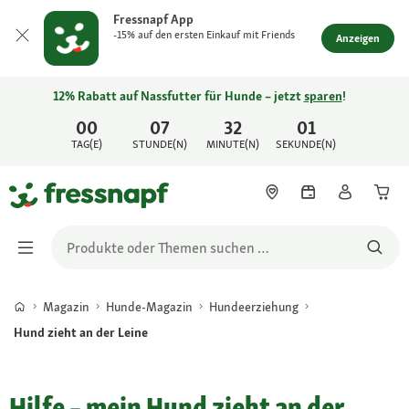
Fressnapf App
-15% auf den ersten Einkauf mit Friends
Anzeigen
12% Rabatt auf Nassfutter für Hunde – jetzt
sparen
!
00
07
32
01
TAG(E)
STUNDE(N)
MINUTE(N)
SEKUNDE(N)
Magazin
Hunde-Magazin
Hundeerziehung
Hund zieht an der Leine
Hilfe – mein Hund zieht an der