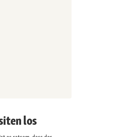
iten los
st es ratsam, dass der