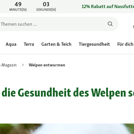
49
03
12% Rabatt auf Nassfutte
MINUTE(N)
SEKUNDE(N)
Aqua
Terra
Garten & Teich
Tiergesundheit
Für dich
-Magazin
Welpen entwurmen
die Gesundheit des Welpen 