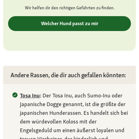
Fell und Farbe:
Wir helfen dir den richtigen Gefährten zu finden.
Schwarz-Weiß, Rot-Weiß, Grau-Weiß und
komplett Weiß; zwei Felltypen: die meisten mit
Welcher Hund passt zu mir
kurzem Haar – außer an der Rute, manche mit
vollerem Haar; flauschiges Unterfell
Besonderheiten:
sehr hoher Energielevel, will gefordert werden
Charakter
Andere Rassen, die dir auch gefallen könnten:
intelligent, temperamentvoll, aktiv,
ausdauernd, lernwillig, loyal und treu, in der
Tosa Inu
:
Der Tosa Inu, auch Sumo-Inu oder
Familie freundlich und bei Fremden eher
Japanische Dogge genannt, ist die größte der
reserviert
japanischen Hunderassen. Es handelt sich bei
Pflege:
dem würdevollen Koloss mit der
unkompliziert, gelegentliches Bürsten
Engelsgeduld um einen äußerst loyalen und
treuen Vierbeiner, der kinderlieb und