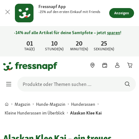
Fressnapf App
-15% auf den ersten Einkauf mit Friends
Anzeigen
-14% auf alle Artikel für deine Samtpfote – jetzt
sparen
!
01
10
20
25
TAG(E)
STUNDE(N)
MINUTE(N)
SEKUNDE(N)
Magazin
Hunde-Magazin
Hunderassen
Kleine Hunderassen im Überblick
Alaskan Klee Kai
Alaskan Klee Kai – ein treues