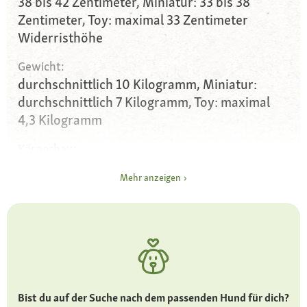
38 bis 42 Zentimeter, Miniatur: 33 bis 38
Zentimeter, Toy: maximal 33 Zentimeter
Widerristhöhe
Gewicht:
durchschnittlich 10 Kilogramm, Miniatur:
durchschnittlich 7 Kilogramm, Toy: maximal
4,3 Kilogramm
Körperbau:
schlank, lange Beine, nach oben gerollte Rute
Mehr anzeigen
Augen:
mittelgroß, beliebt sind mandelförmige Augen,
kann jede Augenfarbe oder Farbkombination
haben
Ohren:
dreieckig, aufrecht, nach vorne gerichtet
Bist du auf der Suche nach dem passenden Hund für dich?