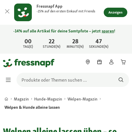
Fressnapf App
-15% auf den ersten Einkauf mit Friends
Anzeigen
-14% auf alle Artikel für deine Samtpfote – jetzt
sparen
!
00
22
28
47
TAG(E)
STUNDE(N)
MINUTE(N)
SEKUNDE(N)
Magazin
Hunde-Magazin
Welpen-Magazin
Welpen & Hunde alleine lassen
Welpen alleine lassen üben – so