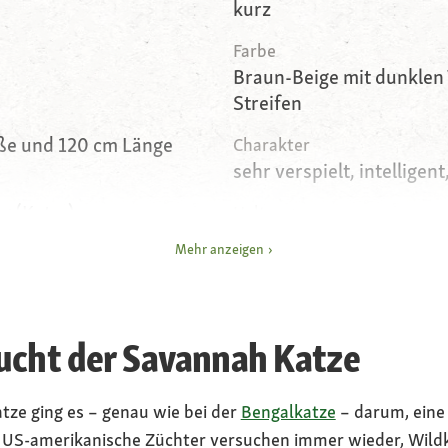
kurz
Farbe
Braun-Beige mit dunklen
Streifen
öße und 120 cm Länge
Charakter
sehr verspielt, intelligent
kg (Kater)
Haltung
Hauskatze mit kontrollie
Mehr anzeigen
(oder im Gehege), kein F
ucht der Savannah Katze
tze ging es – genau wie bei der
Bengalkatze
– darum, eine
e US-amerikanische Züchter versuchen immer wieder, Wil