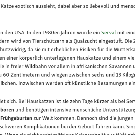
e Katze exotisch aussieht, dabei aber so liebevoll und men
in den USA. In den 1980er-Jahren wurde ein
Serval
mit ein
dern wird von Tierschützern als Qualzucht eingestuft. Die
schutzwidrig, da sie mit erheblichen Risiken für die Mutter
n einer körperlich unterlegenen Hauskatze und einem vie
 die in freier Wildbahn vor allem in afrikanischen Savann
zu 60 Zentimetern und wiegen zwischen sechs und 13 Kil
eibchen. Inzwischen werden oft künstliche Besamungen ein
et sich. Bei Hauskatzen ist sie zehn Tage kürzer als bei Se
eboren
und benötigen intensive menschliche Unterstützun
e
Frühgeburten
zur Welt kommen. Dennoch sind die Jungen 
 schweren Komplikationen bei der Geburt führen kann. Sind
. Wenn sie nicht rechtzeitig per Kaiserschnitt zur Welt g