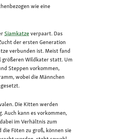
schenbezogen wie eine
er
Siamkatze
verpaart. Das
 Zucht der ersten Generation
katze verbunden ist. Meist fand
l größeren Wildkater statt. Um
en und Steppen vorkommen,
ogramm, wobei die Männchen
gesetzt.
rvalen. Die Kitten werden
g. Auch kann es vorkommen,
dabei im Verhältnis zum
 die Föten zu groß, können sie
ebracht werden, steht sowohl