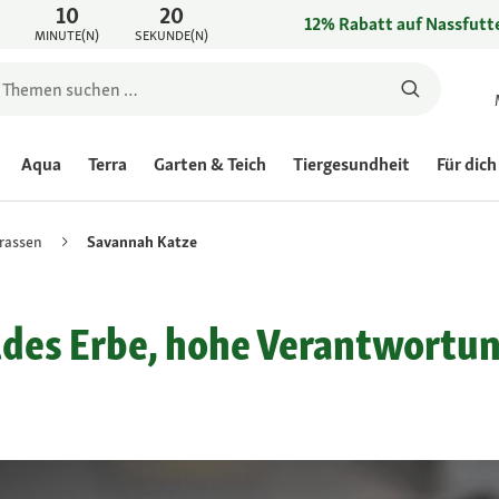
10
20
12% Rabatt auf Nassfutte
MINUTE(N)
SEKUNDE(N)
Aqua
Terra
Garten & Teich
Tiergesundheit
Für dich
rassen
Savannah Katze
ldes Erbe, hohe Verantwortu