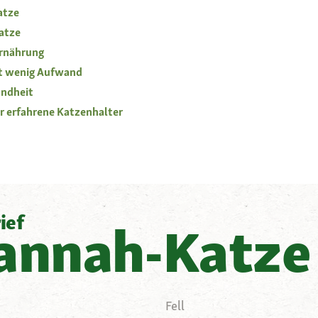
atze
atze
Ernährung
it wenig Aufwand
undheit
ür erfahrene Katzenhalter
ief
annah-Katze
Fell