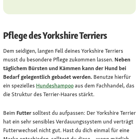
Pflege
täglich bürsten und kämmen, beim Baden
spezielles Shampoo verwenden
Pflege des Yorkshire Terriers
Gesundheit
Neigung zu Patellaluxation,
Dem seidigen, langen Fell deines Yorkshire Terriers
Augenentzündungen, Bronchien- und Lymph-
musst du besondere Pflege zukommen lassen.
Neben
Erkrankungen, Zahnproblemen, Hautallergien,
täglichem Bürsten und Kämmen kann der Hund bei
Herzproblemen, Luftröhrenkollaps
Bedarf gelegentlich gebadet werden.
Benutze hierfür
ein spezielles
Hundeshampoo
aus dem Fachhandel, das
die Struktur des Terrier-Haares stärkt.
Beim
Futter
solltest du aufpassen: Der Yorkshire Terrier
hat ein sehr sensibles Verdauungssystem und verträgt
Futterwechsel nicht gut. Hast du dich einmal für eine
Marke entschieden, solltest du diese – wenn möglich –