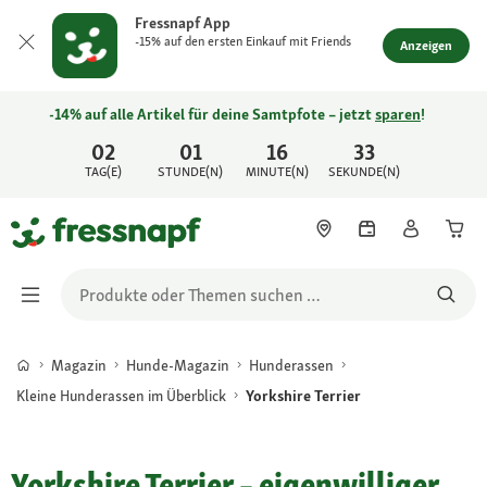
Fressnapf App
-15% auf den ersten Einkauf mit Friends
Anzeigen
-14% auf alle Artikel für deine Samtpfote – jetzt
sparen
!
02
01
16
33
TAG(E)
STUNDE(N)
MINUTE(N)
SEKUNDE(N)
Magazin
Hunde-Magazin
Hunderassen
Kleine Hunderassen im Überblick
Yorkshire Terrier
Yorkshire Terrier – eigenwilliger