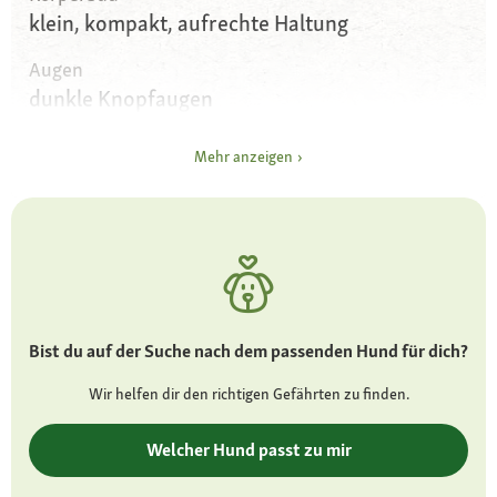
klein, kompakt, aufrechte Haltung
Augen
dunkle Knopfaugen
Ohren
Mehr anzeigen
V-förmig aufstehend
Fell und Farbe
mittellanges bis langes Fell, seidig glänzend;
Farbe Stahlblau mit goldfarbenem Kopf- und
Brusthaar
Bist du auf der Suche nach dem passenden Hund für dich?
Besonderheiten
sensible Verdauung
Wir helfen dir den richtigen Gefährten zu finden.
Charakter
Welcher Hund passt zu mir
lustig, willensstark, temperamentvoll, mutig,
anhänglich, stur, eigensinnig